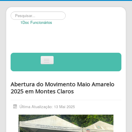
Pesquisar...
1Doc Funcionários
INÍCIO
Alternar
Navegação
TRÂNSITO
TRANSPORTES
Abertura do Movimento Maio Amarelo
GRATUIDADE
2025 em Montes Claros
COMPRAS
Última Atualização: 13 Mai 2025
FORMULÁRIOS
PUBLICAÇÕES
CONTATO