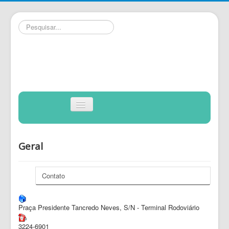
Pesquisar...
INÍCIO
Alternar
Navegação
TRÂNSITO
TRANSPORTES
Geral
GRATUIDADE
COMPRAS
Contato
FORMULÁRIOS
Praça Presidente Tancredo Neves, S/N - Terminal Rodoviário
PUBLICAÇÕES
CONTATO
3224-6901